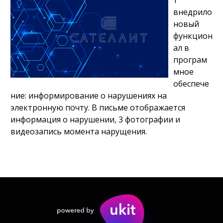
т"
внедрило
новый
функцион
ал в
програм
мное
обеспече
ние: информирование о нарушениях на
электронную почту. В письме отображается
информация о нарушении, 3 фотографии и
видеозапись момента нарущения.